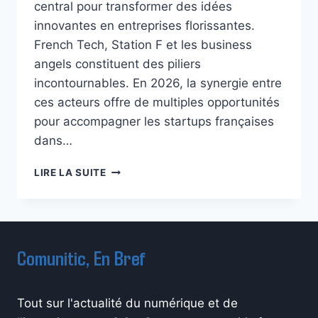
central pour transformer des idées
innovantes en entreprises florissantes.
French Tech, Station F et les business
angels constituent des piliers
incontournables. En 2026, la synergie entre
ces acteurs offre de multiples opportunités
pour accompagner les startups françaises
dans…
FINANCER
LIRE LA SUITE
VOTRE
STARTUP
DIGITALE
AVEC
FRENCH
Comunitic, En Bref
TECH,
STATION
F
Tout sur l'actualité du numérique et de
ET