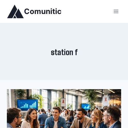
Aller
Comunitic
au
contenu
station f