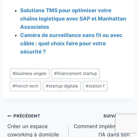
Solutions TMS pour optimiser votre
chaîne logistique avec SAP et Manhattan
Associates
Caméra de surveillance sans fil ou avec
câble : quel choix faire pour votre
sécurité ?
Étiquettes
#
business angels
#
financement startup
de
#
french tech
#
startup digitale
#
station f
la
publication :
Navigation
PRÉCÉDENT
SUIVANT
Créer un espace
Comment implémenter
de
coworking à domicile
l’IA dans son