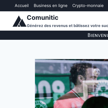
Aller
Accueil
Business en ligne
Crypto-monnaie
au
contenu
Comunitic
Générez des revenus et bâtissez votre suc
Bienvenu