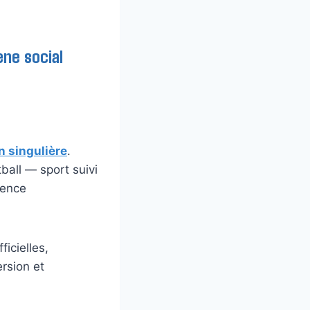
ène social
n singulière
.
tball — sport suivi
ience
ficielles,
rsion et