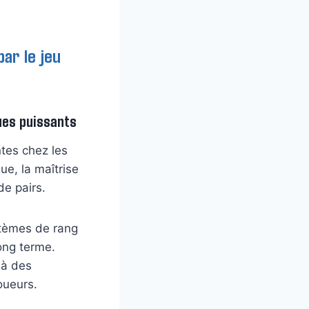
ar le jeu
ues puissants
tes chez les
ue, la maîtrise
e pairs.
stèmes de rang
ong terme.
 à des
oueurs.