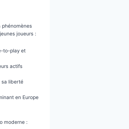
les phénomènes
 jeunes joueurs :
-to-play et
eurs actifs
 sa liberté
ominant en Europe
déo moderne :