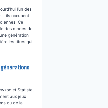
ourd’hui l’un des
s, ils occupent
idiennes. Ce
onde des modes de
’une génération
ère les titres qui
s générations
ewzoo et Statista,
ment aux jeux
éma ou de la