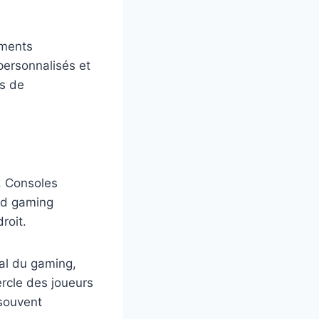
ements
 personnalisés et
es de
. Consoles
ud gaming
roit.
al du gaming,
rcle des joueurs
 souvent