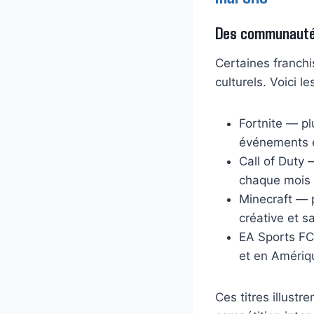
Des communautés
Certaines franch
culturels. Voici l
Fortnite — pl
événements e
Call of Duty 
chaque mois 
Minecraft — p
créative et 
EA Sports FC 
et en Amériq
Ces titres illust