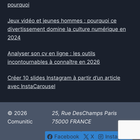
pourquoi
Jeux vidéo et jeunes hommes : pourquoi ce
divertissement domine la culture numérique en
2024
Analyser son cv en ligne : les outils
incontournables à connaître en 2026
Créer 10 slides Instagram à partir d’un article
avec InstaCarousel
© 2026
25, Rue DesChamps Paris
Comunitic
75000 FRANCE
Facebook
X
Instagram