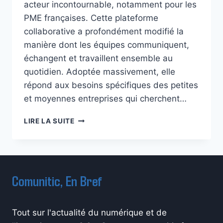
acteur incontournable, notamment pour les
PME françaises. Cette plateforme
collaborative a profondément modifié la
manière dont les équipes communiquent,
échangent et travaillent ensemble au
quotidien. Adoptée massivement, elle
répond aux besoins spécifiques des petites
et moyennes entreprises qui cherchent…
MICROSOFT
LIRE LA SUITE
TEAMS
RÉVOLUTIONNE
LA
COMMUNICATION
INTERNE
Comunitic, En Bref
DES
PME
FRANÇAISES
Tout sur l'actualité du numérique et de