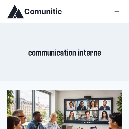
Aller
Comunitic
au
contenu
communication interne