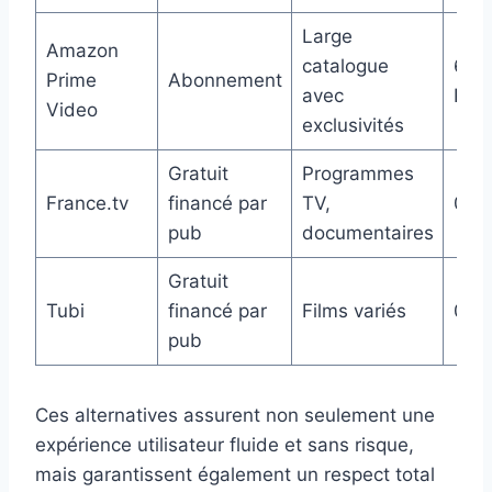
Large
Amazon
catalogue
6 € 
Prime
Abonnement
avec
Pri
Video
exclusivités
Gratuit
Programmes
France.tv
financé par
TV,
0 €
pub
documentaires
Gratuit
Tubi
financé par
Films variés
0 €
pub
Ces alternatives assurent non seulement une
expérience utilisateur fluide et sans risque,
mais garantissent également un respect total