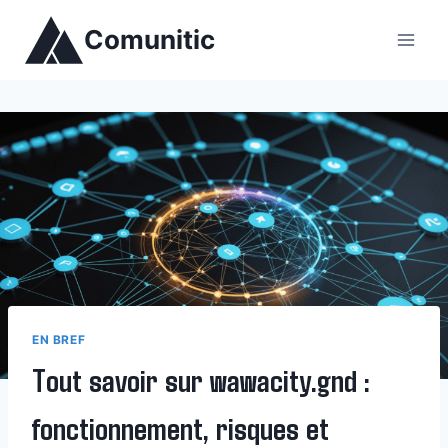
Aller
Comunitic
au
contenu
EN BREF
Tout savoir sur wawacity.gnd :
fonctionnement, risques et