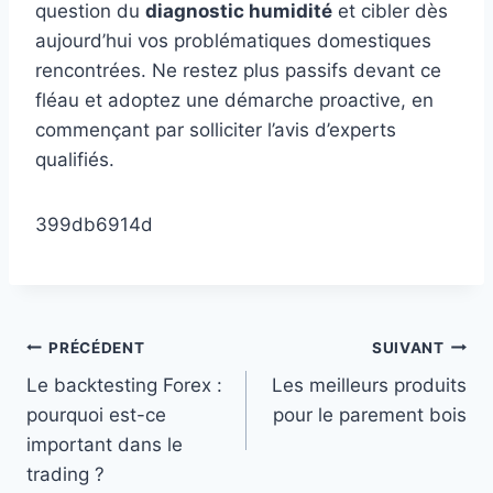
question du
diagnostic humidité
et cibler dès
aujourd’hui vos problématiques domestiques
rencontrées. Ne restez plus passifs devant ce
fléau et adoptez une démarche proactive, en
commençant par solliciter l’avis d’experts
qualifiés.
399db6914d
Navigation
PRÉCÉDENT
SUIVANT
Le backtesting Forex :
Les meilleurs produits
de
pourquoi est-ce
pour le parement bois
l’article
important dans le
trading ?