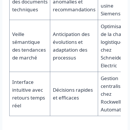
des documents
anomalies et
usine
techniques
recommandations
Siemens
Optimisatio
Veille
Anticipation des
de la chaîne
sémantique
évolutions et
logistique
des tendances
adaptation des
chez
de marché
processus
Schneider
Electric
Gestion
Interface
centralisée
intuitive avec
Décisions rapides
chez
retours temps
et efficaces
Rockwell
réel
Automation