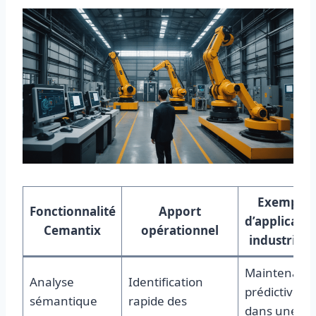
Exemple
Fonctionnalité
Apport
d’applicatio
Cemantix
opérationnel
industriell
Maintenanc
Analyse
Identification
prédictive
sémantique
rapide des
dans une