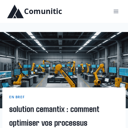
Aller
Comunitic
au
contenu
EN BREF
solution cemantix : comment
optimiser vos processus