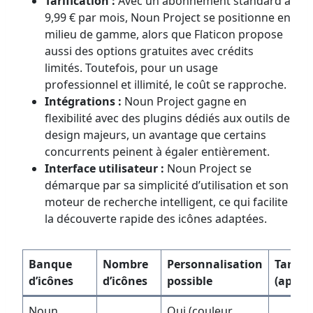
Tarification :
Avec un abonnement standard à
9,99 € par mois, Noun Project se positionne en
milieu de gamme, alors que Flaticon propose
aussi des options gratuites avec crédits
limités. Toutefois, pour un usage
professionnel et illimité, le coût se rapproche.
Intégrations :
Noun Project gagne en
flexibilité avec des plugins dédiés aux outils de
design majeurs, un avantage que certains
concurrents peinent à égaler entièrement.
Interface utilisateur :
Noun Project se
démarque par sa simplicité d’utilisation et son
moteur de recherche intelligent, ce qui facilite
la découverte rapide des icônes adaptées.
Banque
Nombre
Personnalisation
Tarif 
d’icônes
d’icônes
possible
(appro
Noun
Oui (couleur,