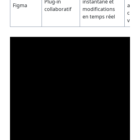
Plug-in
instantané et
Figma
améli
collaboratif
modifications
cohé
en temps réel
visue