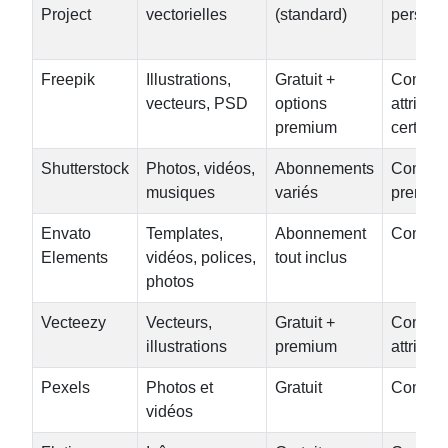
Project
vectorielles
(standard)
personn
Freepik
Illustrations,
Gratuit +
Commer
vecteurs, PSD
options
attribut
premium
certains
Shutterstock
Photos, vidéos,
Abonnements
Commer
musiques
variés
premiu
Envato
Templates,
Abonnement
Commer
Elements
vidéos, polices,
tout inclus
photos
Vecteezy
Vecteurs,
Gratuit +
Commer
illustrations
premium
attribut
Pexels
Photos et
Gratuit
Commer
vidéos