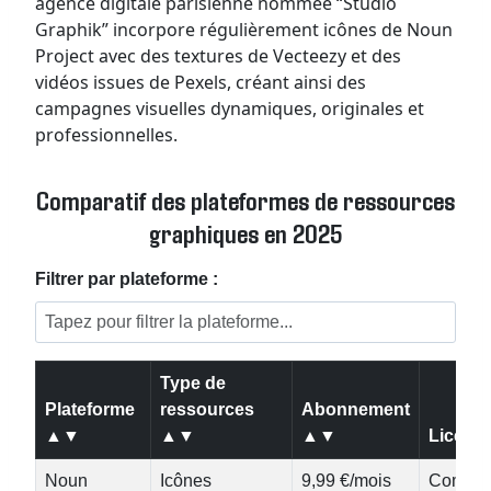
agence digitale parisienne nommée “Studio
Graphik” incorpore régulièrement icônes de Noun
Project avec des textures de Vecteezy et des
vidéos issues de Pexels, créant ainsi des
campagnes visuelles dynamiques, originales et
professionnelles.
Comparatif des plateformes de ressources
graphiques en 2025
Filtrer par plateforme :
Type de
Plateforme
ressources
Abonnement
▲▼
▲▼
▲▼
Licen
Noun
Icônes
9,99 €/mois
Commer