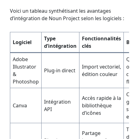
Voici un tableau synthétisant les avantages
d’intégration de Noun Project selon les logiciels :
Type
Fonctionnalités
Logiciel
Béné
d’intégration
clés
Adobe
Quali
Illustrator
Import vectoriel,
optim
Plug-in direct
&
édition couleur
créat
Photoshop
fluid
Créat
Accès rapide à la
Intégration
grap
Canva
bibliothèque
API
simpl
d’icônes
et ra
Trava
Partage
d’équ