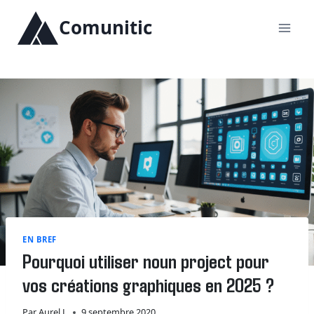
Aller
Comunitic
au
contenu
EN BREF
Pourquoi utiliser noun project pour
vos créations graphiques en 2025 ?
Par
Aurel L
9 septembre 2020