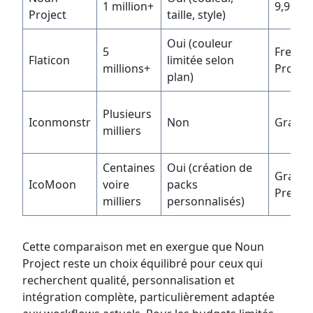
1 million+
9,99 €
Project
taille, style)
Oui (couleur
5
Free / 
Flaticon
limitée selon
millions+
Pro
plan)
Plusieurs
Iconmonstr
Non
Gratuit
milliers
Centaines
Oui (création de
Gratuit
IcoMoon
voire
packs
Premi
milliers
personnalisés)
Cette comparaison met en exergue que Noun
Project reste un choix équilibré pour ceux qui
recherchent qualité, personnalisation et
intégration complète, particulièrement adaptée