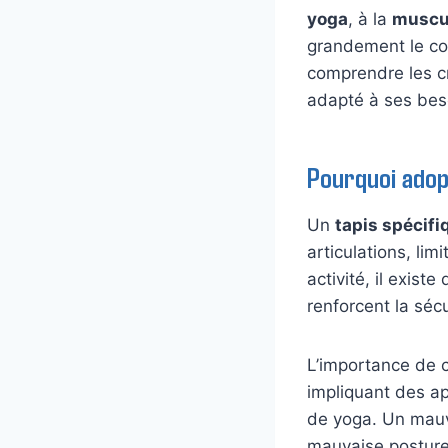
yoga
, à la
muscu
grandement le con
comprendre les c
adapté à ses beso
Pourquoi adop
Un
tapis spécifi
articulations, lim
activité, il existe
renforcent la séc
L’importance de c
impliquant des ap
de yoga. Un mauv
mauvaise posture 