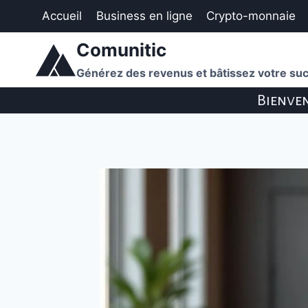
Aller
Accueil
Business en ligne
Crypto-monnaie
au
contenu
Comunitic
Générez des revenus et bâtissez votre suc
Bienven