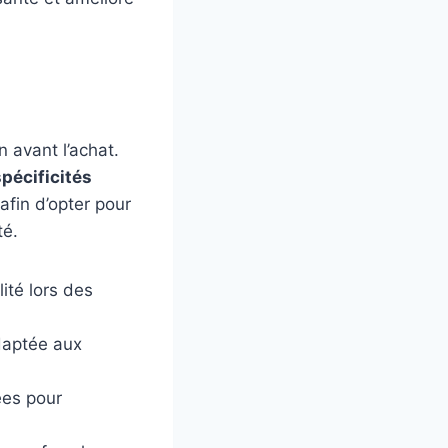
n avant l’achat.
spécificités
 afin d’opter pour
té.
lité lors des
daptée aux
ées pour