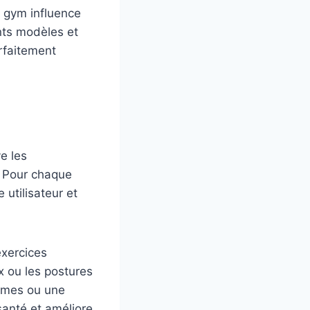
e gym influence
ents modèles et
rfaitement
ve les
d. Pour chaque
 utilisateur et
exercices
x ou les postures
ismes ou une
santé et améliore