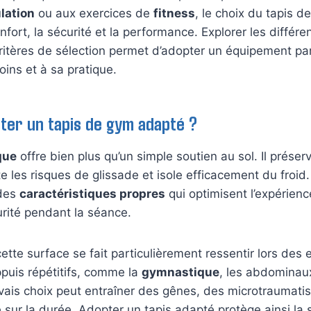
lation
ou aux exercices de
fitness
, le choix du tapis d
fort, la sécurité et la performance. Explorer les différ
ritères de sélection permet d’adopter un équipement pa
ins et à sa pratique.
ter un tapis de gym adapté ?
que
offre bien plus qu’un simple soutien au sol. Il préser
ite les risques de glissade et isole efficacement du froi
 des
caractéristiques propres
qui optimisent l’expérience
urité pendant la séance.
ette surface se fait particulièrement ressentir lors des 
puis répétitifs, comme la
gymnastique
, les abdominau
ais choix peut entraîner des gênes, des microtraumat
sur la durée. Adopter un tapis adapté protège ainsi la 