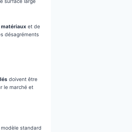
e surface large
e
matériaux
et de
des désagréments
lés
doivent être
r le marché et
n modèle standard