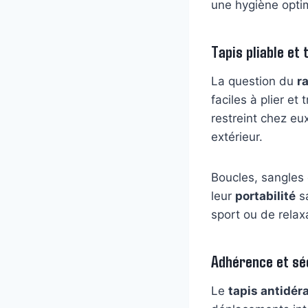
une hygiène opti
Tapis pliable et 
La question du
r
faciles à plier e
restreint chez eu
extérieur.
Boucles, sangles 
leur
portabilité
sa
sport ou de relax
Adhérence et séc
Le
tapis antidér