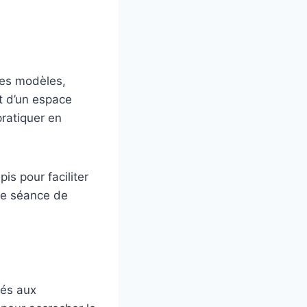
Ces modèles,
nt d’un espace
pratiquer en
s pour faciliter
que séance de
iés aux