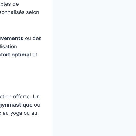
eptes de
rsonnalisés selon
uvements
ou des
lisation
fort optimal
et
ction offerte. Un
gymnastique
ou
ux au yoga ou au