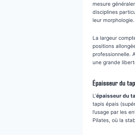
mesure généralem
disciplines parti
leur morphologie.
La largeur compte 
positions allongé
professionnelle. 
une grande liber
Épaisseur du tap
L’
épaisseur du t
tapis épais (supé
l’usage par les e
Pilates, où la sta